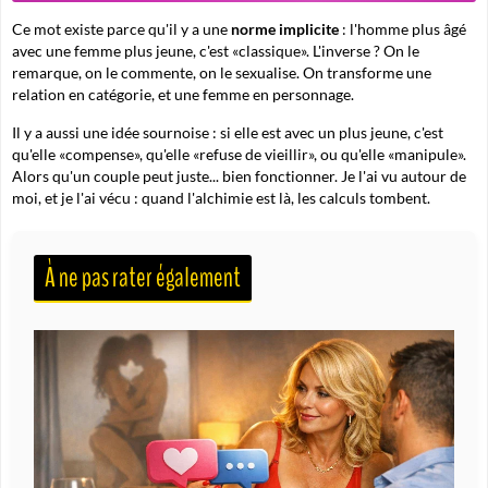
Ce mot existe parce qu'il y a une
norme implicite
: l'homme plus âgé
avec une femme plus jeune, c'est «classique». L'inverse ? On le
remarque, on le commente, on le sexualise. On transforme une
relation en catégorie, et une femme en personnage.
Il y a aussi une idée sournoise : si elle est avec un plus jeune, c'est
qu'elle «compense», qu'elle «refuse de vieillir», ou qu'elle «manipule».
Alors qu'un couple peut juste... bien fonctionner. Je l'ai vu autour de
moi, et je l'ai vécu : quand l'alchimie est là, les calculs tombent.
À ne pas rater également