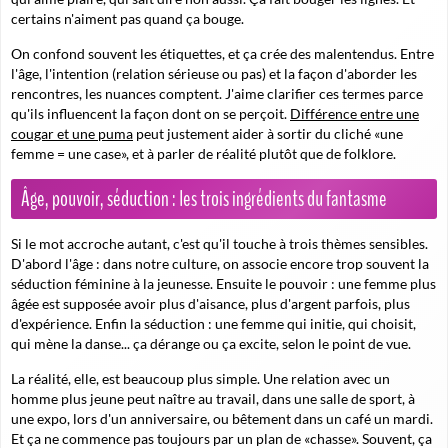
certains n'aiment pas quand ça bouge.
On confond souvent les étiquettes, et ça crée des malentendus. Entre
l'âge, l'intention (relation sérieuse ou pas) et la façon d'aborder les
rencontres, les nuances comptent. J'aime clarifier ces termes parce
qu'ils influencent la façon dont on se perçoit.
Différence entre une
cougar et une puma
peut justement aider à sortir du cliché «une
femme = une case», et à parler de réalité plutôt que de folklore.
Âge, pouvoir, séduction : les trois ingrédients du fantasme
Si le mot accroche autant, c'est qu'il touche à trois thèmes sensibles.
D'abord l'âge : dans notre culture, on associe encore trop souvent la
séduction féminine à la jeunesse. Ensuite le pouvoir : une femme plus
âgée est supposée avoir plus d'aisance, plus d'argent parfois, plus
d'expérience. Enfin la séduction : une femme qui initie, qui choisit,
qui mène la danse... ça dérange ou ça excite, selon le point de vue.
La réalité, elle, est beaucoup plus simple. Une relation avec un
homme plus jeune peut naître au travail, dans une salle de sport, à
une expo, lors d'un anniversaire, ou bêtement dans un café un mardi.
Et ça ne commence pas toujours par un plan de «chasse». Souvent, ça