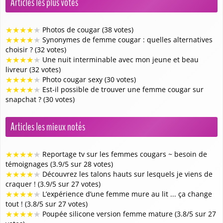
Articles les plus votés
★
★
★
★
★
Photos de cougar (38 votes)
★
★
★
★
★
Synonymes de femme cougar : quelles alternatives
choisir ? (32 votes)
★
★
★
★
★
Une nuit interminable avec mon jeune et beau
livreur (32 votes)
★
★
★
★
★
Photo cougar sexy (30 votes)
★
★
★
★
★
Est-il possible de trouver une femme cougar sur
snapchat ? (30 votes)
Articles les mieux notés
★
★
★
★
★
Reportage tv sur les femmes cougars ~ besoin de
témoignages (3.9/5 sur 28 votes)
★
★
★
★
★
Découvrez les talons hauts sur lesquels je viens de
craquer ! (3.9/5 sur 27 votes)
★
★
★
★
★
L’expérience d’une femme mure au lit ... ça change
tout ! (3.8/5 sur 27 votes)
★
★
★
★
★
Poupée silicone version femme mature (3.8/5 sur 27