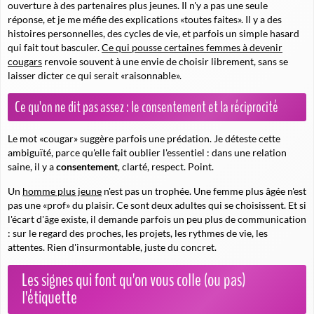
ouverture à des partenaires plus jeunes. Il n'y a pas une seule
réponse, et je me méfie des explications «toutes faites». Il y a des
histoires personnelles, des cycles de vie, et parfois un simple hasard
qui fait tout basculer.
Ce qui pousse certaines femmes à devenir
cougars
renvoie souvent à une envie de choisir librement, sans se
laisser dicter ce qui serait «raisonnable».
Ce qu'on ne dit pas assez : le consentement et la réciprocité
Le mot «cougar» suggère parfois une prédation. Je déteste cette
ambiguïté, parce qu'elle fait oublier l'essentiel : dans une relation
saine, il y a
consentement
, clarté, respect. Point.
Un
homme plus jeune
n'est pas un trophée. Une femme plus âgée n'est
pas une «prof» du plaisir. Ce sont deux adultes qui se choisissent. Et si
l'écart d'âge existe, il demande parfois un peu plus de communication
: sur le regard des proches, les projets, les rythmes de vie, les
attentes. Rien d'insurmontable, juste du concret.
Les signes qui font qu'on vous colle (ou pas)
l'étiquette